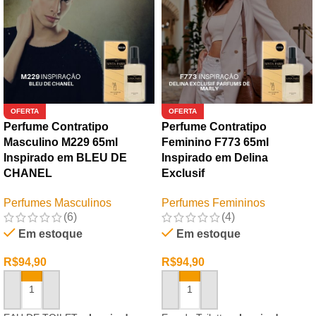
OFERTA
OFERTA
Perfume Contratipo
Perfume Contratipo
Masculino M229 65ml
Feminino F773 65ml
Inspirado em BLEU DE
Inspirado em Delina
CHANEL
Exclusif
Perfumes Masculinos
Perfumes Femininos
(6)
(4)
Em estoque
Em estoque
R$
94,90
R$
94,90
ADICIONAR AO CARRINHO
ADICIONAR AO CARRINHO