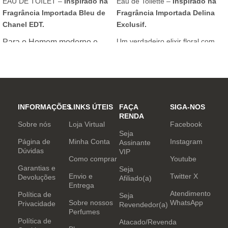
EAU DE TOILET –
Inspirado na
Eau de Toilette –
Inspirado na
Fragrância Importada Bleu de
Fragrância Importada Delina
Chanel EDT.
Exclusif.
Um verdadeiro elixir floral com
Para o Homem moderno e
notas nobres e sofisticadas.
determinado, que desafia o
mundo. Sensual que gosta de
inovar sempre, provocando
desejos com independência
e determinação.
INFORMAÇÕES
LINKS ÚTEIS
FAÇA
SIGA-NOS
RENDA
Sobre nós
Loja Virtual
Facebook
Seja
Página de
Minha Conta
Instagram
Assinante
Dúvidas
VIP
Como comprar
Youtube
Garantias e
Seja
Envio e
Twitter X
Devoluções
Afiliado(a)
Entrega
Atendimento
Política de
Seja
Sobre nossos
WhatsApp
Privacidade
Revendedor(a)
Perfumes
Política de
Atacado/Revenda