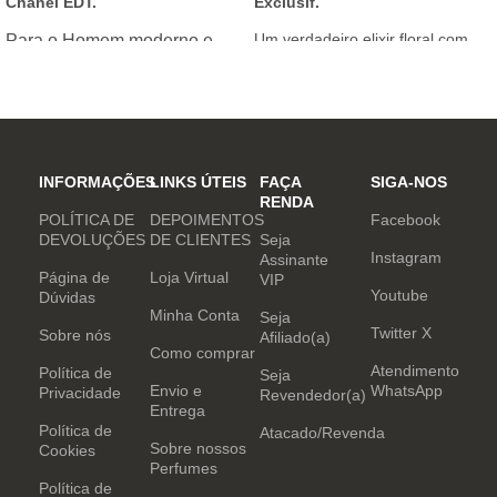
Chanel EDT.
Exclusif.
Um verdadeiro elixir floral com
Para o Homem moderno e
notas nobres e sofisticadas.
determinado, que desafia o
mundo. Sensual que gosta de
inovar sempre, provocando
desejos com independência
e determinação.
INFORMAÇÕES
LINKS ÚTEIS
FAÇA
SIGA-NOS
RENDA
POLÍTICA DE
DEPOIMENTOS
Facebook
DEVOLUÇÕES
DE CLIENTES
Seja
Instagram
Assinante
Página de
Loja Virtual
VIP
Youtube
Dúvidas
Minha Conta
Seja
Twitter X
Sobre nós
Afiliado(a)
Como comprar
Atendimento
Política de
Seja
Envio e
WhatsApp
Privacidade
Revendedor(a)
Entrega
Política de
Atacado/Revenda
Sobre nossos
Cookies
Perfumes
Política de