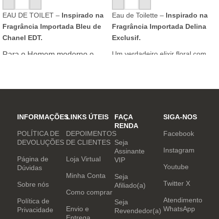
ADICIONAR AO CARRINHO
ADICIONAR AO CARRINHO
EAU DE TOILET –
Inspirado na
Eau de Toilette –
Inspirado na
Fragrância Importada Bleu de
Fragrância Importada Delina
Chanel EDT.
Exclusif.
Um verdadeiro elixir floral com
Para o Homem moderno e
notas nobres e sofisticadas.
determinado, que desafia o
mundo. Sensual que gosta de
inovar sempre, provocando
desejos com independência
e determinação.
INFORMAÇÕES
LINKS ÚTEIS
FAÇA
SIGA-NOS
RENDA
POLÍTICA DE
DEPOIMENTOS
Facebook
DEVOLUÇÕES
DE CLIENTES
Seja
Instagram
Assinante
Página de
Loja Virtual
VIP
Youtube
Dúvidas
Minha Conta
Seja
Twitter X
Sobre nós
Afiliado(a)
Como comprar
Atendimento
Política de
Seja
Envio e
WhatsApp
Privacidade
Revendedor(a)
Entrega