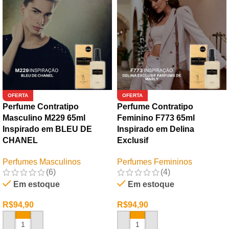
OFERTA
OFERTA
Perfume Contratipo
Perfume Contratipo
Masculino M229 65ml
Feminino F773 65ml
Inspirado em BLEU DE
Inspirado em Delina
CHANEL
Exclusif
Perfumes Masculinos
Perfumes Femininos
(6)
(4)
Em estoque
Em estoque
R$
94,90
R$
94,90