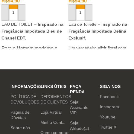
R$
94,90
R$
94,90
ADICIONAR AO CARRINHO
ADICIONAR AO CARRINHO
EAU DE TOILET –
Inspirado na
Eau de Toilette –
Inspirado na
Fragrância Importada Bleu de
Fragrância Importada Delina
Chanel EDT.
Exclusif.
Um verdadeiro elixir floral com
Para o Homem moderno e
notas nobres e sofisticadas.
determinado, que desafia o
mundo. Sensual que gosta de
inovar sempre, provocando
desejos com independência
e determinação.
INFORMAÇÕES
LINKS ÚTEIS
FAÇA
SIGA-NOS
RENDA
POLÍTICA DE
DEPOIMENTOS
Facebook
DEVOLUÇÕES
DE CLIENTES
Seja
Instagram
Assinante
Página de
Loja Virtual
VIP
Youtube
Dúvidas
Minha Conta
Seja
Twitter X
Sobre nós
Afiliado(a)
Como comprar