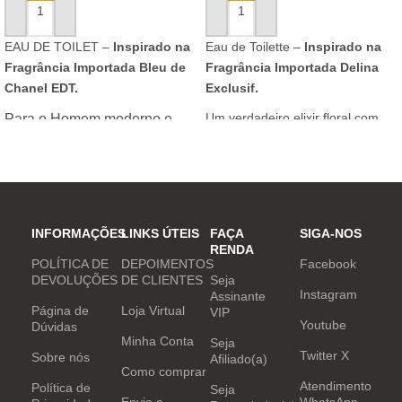
ADICIONAR AO CARRINHO
ADICIONAR AO CARRINHO
EAU DE TOILET –
Inspirado na
Eau de Toilette –
Inspirado na
Fragrância Importada Bleu de
Fragrância Importada Delina
Chanel EDT.
Exclusif.
Um verdadeiro elixir floral com
Para o Homem moderno e
notas nobres e sofisticadas.
determinado, que desafia o
mundo. Sensual que gosta de
inovar sempre, provocando
desejos com independência
e determinação.
INFORMAÇÕES
LINKS ÚTEIS
FAÇA
SIGA-NOS
RENDA
POLÍTICA DE
DEPOIMENTOS
Facebook
DEVOLUÇÕES
DE CLIENTES
Seja
Instagram
Assinante
Página de
Loja Virtual
VIP
Youtube
Dúvidas
Minha Conta
Seja
Twitter X
Sobre nós
Afiliado(a)
Como comprar
Atendimento
Política de
Seja
Envio e
WhatsApp