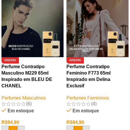
OFERTA
OFERTA
Perfume Contratipo
Perfume Contratipo
Masculino M229 65ml
Feminino F773 65ml
Inspirado em BLEU DE
Inspirado em Delina
CHANEL
Exclusif
Perfumes Masculinos
Perfumes Femininos
(6)
(4)
Em estoque
Em estoque
R$
94,90
R$
94,90