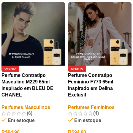
OFERTA
OFERTA
Perfume Contratipo
Perfume Contratipo
Masculino M229 65ml
Feminino F773 65ml
Inspirado em BLEU DE
Inspirado em Delina
CHANEL
Exclusif
Perfumes Masculinos
Perfumes Femininos
(6)
(4)
Em estoque
Em estoque
R$
94,90
R$
94,90