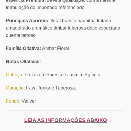
essência
Premium
de Alta Qualidade, com a mesma
formulação do importado referenciado.
Principais Acordes:
floral branco baunilha frutado
amadeirado aromático âmbar tuberosa doce especiado
quente terroso
Família Olfativa:
Âmbar Floral
Notas Olfativas:
Cabeça
: Frutas da Floresta e Jasmim Egípcio
Coração
: Fava Tonka e Tuberosa.
Fundo
: Vetiver
LEIA AS INFORMAÇÔES ABAIXO