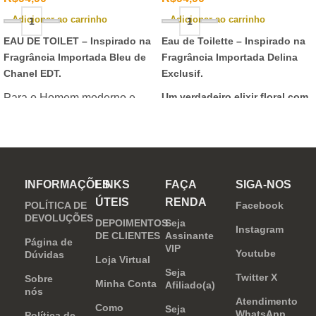
Adicionar ao carrinho
Adicionar ao carrinho
EAU DE TOILET –
Inspirado na
Eau de Toilette –
Inspirado na
Fragrância Importada Bleu de
Fragrância Importada Delina
Chanel EDT.
Exclusif.
Um verdadeiro elixir floral com
Para o Homem moderno e
notas nobres e sofisticadas.
determinado, que desafia o
mundo. Sensual que gosta de
inovar sempre, provocando
desejos com independência
INFORMAÇÕES
LINKS
FAÇA
SIGA-NOS
e determinação.
ÚTEIS
RENDA
POLÍTICA DE
Facebook
DEVOLUÇÕES
DEPOIMENTOS
Seja
Instagram
DE CLIENTES
Assinante
Página de
VIP
Youtube
Dúvidas
Loja Virtual
Seja
Twitter X
Sobre
Minha Conta
Afiliado(a)
nós
Atendimento
Como
Seja
WhatsApp
Política de