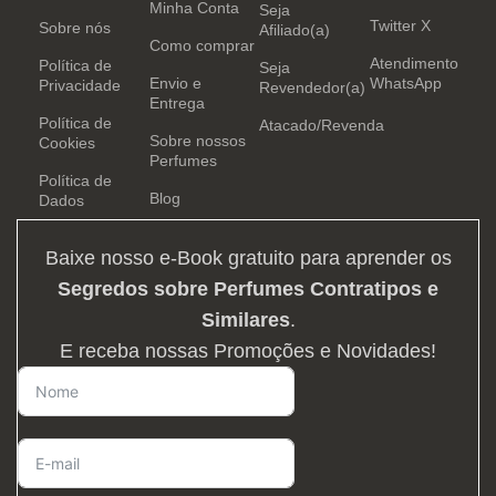
Minha Conta
Seja
Twitter X
Sobre nós
Afiliado(a)
Como comprar
Atendimento
Política de
Seja
Envio e
WhatsApp
Privacidade
Revendedor(a)
Entrega
Política de
Atacado/Revenda
Sobre nossos
Cookies
Perfumes
Política de
Blog
Dados
Baixe nosso e-Book gratuito para aprender os
Segredos sobre Perfumes Contratipos e
Similares
.
E receba nossas Promoções e Novidades!