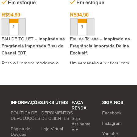
Em estoque
Em estoque
R$
94,90
R$
94,90
ADICIONAR AO CARRINHO
ADICIONAR AO CARRINHO
EAU DE TOILET –
Inspirado na
Eau de Toilette –
Inspirado na
Fragrância Importada Bleu de
Fragrância Importada Delina
Chanel EDT.
Exclusif.
Um verdadeiro elixir floral com
Para o Homem moderno e
notas nobres e sofisticadas.
determinado, que desafia o
mundo. Sensual que gosta de
inovar sempre, provocando
desejos com independência
e determinação.
INFORMAÇÕES
LINKS ÚTEIS
FAÇA
SIGA-NOS
RENDA
POLÍTICA DE
DEPOIMENTOS
Facebook
DEVOLUÇÕES
DE CLIENTES
Seja
Instagram
Assinante
Página de
Loja Virtual
VIP
Youtube
Dúvidas