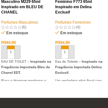
Masculino M229 65ml
Feminino F773 65ml
Inspirado em BLEU DE
Inspirado em Delina
CHANEL
Exclusif
Perfumes Masculinos
Perfumes Femininos
(6)
(4)
Em estoque
Em estoque
R$
94,90
R$
94,90
ADICIONAR AO CARRINHO
ADICIONAR AO CARRINHO
EAU DE TOILET –
Inspirado na
Eau de Toilette –
Inspirado na
Fragrância Importada Bleu de
Fragrância Importada Delina
Chanel EDT.
Exclusif.
Um verdadeiro elixir floral com
Para o Homem moderno e
notas nobres e sofisticadas.
determinado, que desafia o
mundo. Sensual que gosta de
inovar sempre, provocando
desejos com independência