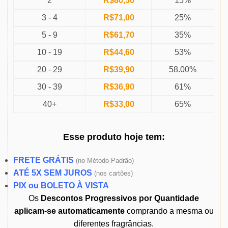
2
R$
80,50
15%
3 - 4
R$
71,00
25%
5 - 9
R$
61,70
35%
10 - 19
R$
44,60
53%
20 - 29
R$
39,90
58.00%
30 - 39
R$
36,90
61%
40+
R$
33,00
65%
Esse produto
hoje
tem:
FRETE GRÁTIS
(
no Método Padrão)
ATÉ 5X SEM JUROS
(
nos cartões)
PIX ou BOLETO À VISTA
Os
Descontos Progressivos por Quantidade
aplicam-se automaticamente
comprando a mesma ou
diferentes fragrâncias.