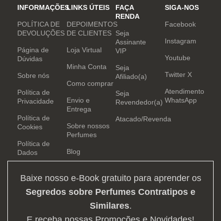
e determinação.
INFORMAÇÕES
LINKS ÚTEIS
FAÇA
SIGA-NOS
RENDA
POLÍTICA DE
DEPOIMENTOS
Facebook
DEVOLUÇÕES
DE CLIENTES
Seja
Instagram
Assinante
Página de
Loja Virtual
VIP
Youtube
Dúvidas
Minha Conta
Seja
Twitter X
Sobre nós
Afiliado(a)
Como comprar
Atendimento
Política de
Seja
Envio e
WhatsApp
Privacidade
Revendedor(a)
Entrega
Política de
Atacado/Revenda
Sobre nossos
Cookies
Perfumes
Política de
Blog
Dados
Baixe nosso e-Book gratuito para aprender os
Segredos sobre Perfumes Contratipos e
Similares
.
E receba nossas Promoções e Novidades!