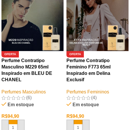
OFERTA
OFERTA
Perfume Contratipo
Perfume Contratipo
Masculino M229 65ml
Feminino F773 65ml
Inspirado em BLEU DE
Inspirado em Delina
CHANEL
Exclusif
Perfumes Masculinos
Perfumes Femininos
(6)
(4)
Em estoque
Em estoque
R$
94,90
R$
94,90