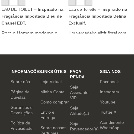
ADICIONAR AO CARRINHO
ADICIONAR AO CARRINHO
EAU DE TOILET –
Inspirado na
Eau de Toilette –
Inspirado na
Fragrância Importada Bleu de
Fragrância Importada Delina
Chanel EDT.
Exclusif.
Um verdadeiro elixir floral com
Para o Homem moderno e
notas nobres e sofisticadas.
determinado, que desafia o
mundo. Sensual que gosta de
inovar sempre, provocando
desejos com independência
e determinação.
INFORMAÇÕES
LINKS ÚTEIS
FAÇA
SIGA-NOS
RENDA
Sobre nós
Loja Virtual
Facebook
Seja
Página de
Minha Conta
Instagram
Assinante
Dúvidas
VIP
Como comprar
Youtube
Garantias e
Seja
Envio e
Twitter X
Devoluções
Afiliado(a)
Entrega
Atendimento
Política de
Seja
Sobre nossos
WhatsApp
Privacidade
Revendedor(a)
Perfumes