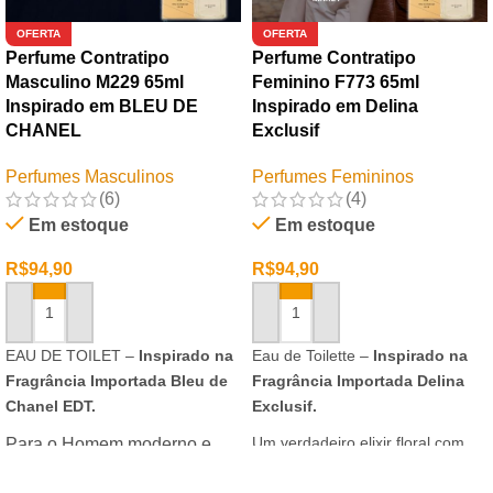
OFERTA
OFERTA
Perfume Contratipo
Perfume Contratipo
Masculino M229 65ml
Feminino F773 65ml
Inspirado em BLEU DE
Inspirado em Delina
CHANEL
Exclusif
Perfumes Masculinos
Perfumes Femininos
(6)
(4)
Em estoque
Em estoque
R$
94,90
R$
94,90
ADICIONAR AO CARRINHO
ADICIONAR AO CARRINHO
EAU DE TOILET –
Inspirado na
Eau de Toilette –
Inspirado na
Fragrância Importada Bleu de
Fragrância Importada Delina
Chanel EDT.
Exclusif.
Um verdadeiro elixir floral com
Para o Homem moderno e
notas nobres e sofisticadas.
determinado, que desafia o