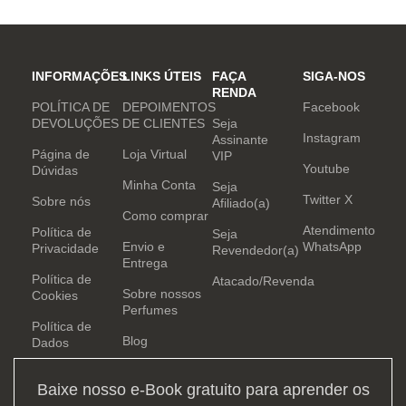
mundo. Sensual que gosta de
inovar sempre, provocando
desejos com independência
e determinação.
INFORMAÇÕES
LINKS ÚTEIS
FAÇA
SIGA-NOS
RENDA
POLÍTICA DE
DEPOIMENTOS
Facebook
DEVOLUÇÕES
DE CLIENTES
Seja
Instagram
Assinante
Página de
Loja Virtual
VIP
Youtube
Dúvidas
Minha Conta
Seja
Twitter X
Sobre nós
Afiliado(a)
Como comprar
Atendimento
Política de
Seja
Envio e
WhatsApp
Privacidade
Revendedor(a)
Entrega
Política de
Atacado/Revenda
Sobre nossos
Cookies
Perfumes
Política de
Blog
Dados
Baixe nosso e-Book gratuito para aprender os