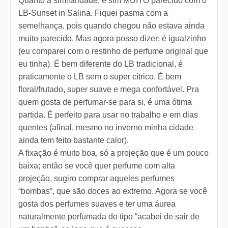
Quanto à similaridade, é sim MUITO parecido com o
LB-Sunset in Salina. Fiquei pasma com a
semelhança, pois quando chegou não estava ainda
muito parecido. Mas agora posso dizer: é igualzinho
(eu comparei com o restinho de perfume original que
eu tinha). É bem diferente do LB tradicional, é
praticamente o LB sem o super cítrico. É bem
floral/frutado, super suave e mega confortável. Pra
quem gosta de perfumar-se para si, é uma ótima
partida. É perfeito para usar no trabalho e em dias
quentes (afinal, mesmo no inverno minha cidade
ainda tem feito bastante calor).
A fixação é muito boa, só a projeção que é um pouco
baixa; então se você quer perfume com alta
projeção, sugiro comprar aqueles perfumes
“bombas”, que são doces ao extremo. Agora se você
gosta dos perfumes suaves e ter uma áurea
naturalmente perfumada do tipo “acabei de sair de