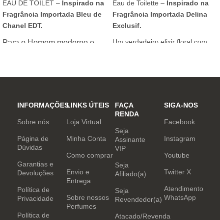
EAU DE TOILET –
Inspirado na
Eau de Toilette –
Inspirado na
Fragrância Importada Bleu de
Fragrância Importada Delina
Chanel EDT.
Exclusif.
Um verdadeiro elixir floral com
Para o Homem moderno e
notas nobres e sofisticadas.
determinado, que desafia o
mundo. Sensual que gosta de
inovar sempre, provocando
desejos com independência
e determinação.
INFORMAÇÕES
LINKS ÚTEIS
FAÇA
SIGA-NOS
RENDA
Sobre nós
Loja Virtual
Facebook
Seja
Página de
Minha Conta
Instagram
Assinante
Dúvidas
VIP
Como comprar
Youtube
Garantias e
Seja
Envio e
Twitter X
Devoluções
Afiliado(a)
Entrega
Atendimento
Política de
Seja
Sobre nossos
WhatsApp
Privacidade
Revendedor(a)
Perfumes
Política de
Atacado/Revenda