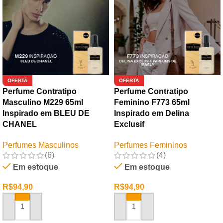
OFERTA
OFERTA
Perfume Contratipo
Perfume Contratipo
Masculino M229 65ml
Feminino F773 65ml
Inspirado em BLEU DE
Inspirado em Delina
CHANEL
Exclusif
Perfumes Masculinos
Perfumes Femininos
(6)
(4)
Em estoque
Em estoque
R$
94,90
R$
94,90
ADICIONAR AO CARRINHO
ADICIONAR AO CARRINHO