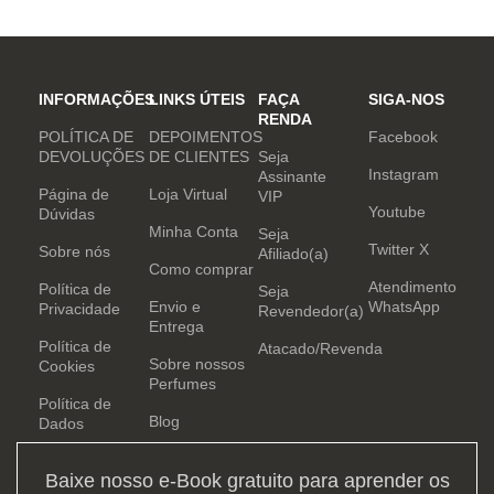
mundo. Sensual que gosta de
inovar sempre, provocando
desejos com independência
e determinação.
INFORMAÇÕES
LINKS ÚTEIS
FAÇA
SIGA-NOS
RENDA
POLÍTICA DE
DEPOIMENTOS
Facebook
DEVOLUÇÕES
DE CLIENTES
Seja
Instagram
Assinante
Página de
Loja Virtual
VIP
Youtube
Dúvidas
Minha Conta
Seja
Twitter X
Sobre nós
Afiliado(a)
Como comprar
Atendimento
Política de
Seja
Envio e
WhatsApp
Privacidade
Revendedor(a)
Entrega
Política de
Atacado/Revenda
Sobre nossos
Cookies
Perfumes
Política de
Blog
Dados
Baixe nosso e-Book gratuito para aprender os