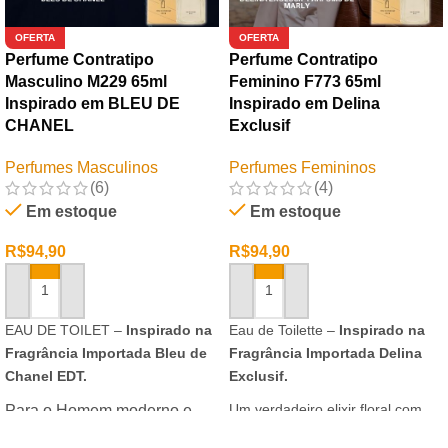
OFERTA
OFERTA
Perfume Contratipo
Perfume Contratipo
Masculino M229 65ml
Feminino F773 65ml
Inspirado em BLEU DE
Inspirado em Delina
CHANEL
Exclusif
Perfumes Masculinos
Perfumes Femininos
(6)
(4)
Em estoque
Em estoque
R$
94,90
R$
94,90
ADICIONAR AO CARRINHO
ADICIONAR AO CARRINHO
EAU DE TOILET –
Inspirado na
Eau de Toilette –
Inspirado na
Fragrância Importada Bleu de
Fragrância Importada Delina
Chanel EDT.
Exclusif.
Um verdadeiro elixir floral com
Para o Homem moderno e
notas nobres e sofisticadas.
determinado, que desafia o