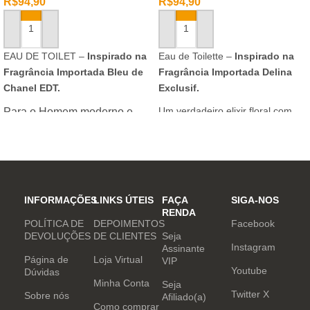
R$
94,90
R$
94,90
ADICIONAR AO CARRINHO
ADICIONAR AO CARRINHO
EAU DE TOILET –
Inspirado na
Eau de Toilette –
Inspirado na
Fragrância Importada Bleu de
Fragrância Importada Delina
Chanel EDT.
Exclusif.
Um verdadeiro elixir floral com
Para o Homem moderno e
notas nobres e sofisticadas.
determinado, que desafia o
mundo. Sensual que gosta de
inovar sempre, provocando
desejos com independência
e determinação.
INFORMAÇÕES
LINKS ÚTEIS
FAÇA
SIGA-NOS
RENDA
POLÍTICA DE
DEPOIMENTOS
Facebook
DEVOLUÇÕES
DE CLIENTES
Seja
Instagram
Assinante
Página de
Loja Virtual
VIP
Youtube
Dúvidas
Minha Conta
Seja
Twitter X
Sobre nós
Afiliado(a)
Como comprar