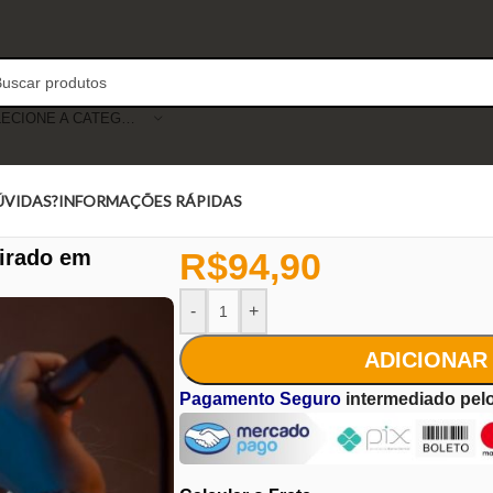
SELECIONE A CATEGORIA
ÚVIDAS?
INFORMAÇÕES RÁPIDAS
pirado em
R$
94,90
-
+
ADICIONAR
Pagamento Seguro
intermediado pel