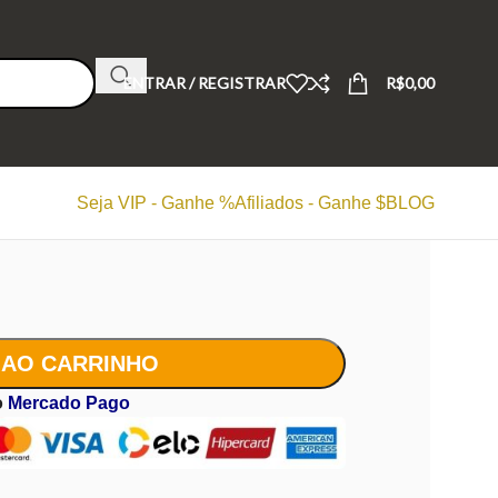
ENTRAR / REGISTRAR
R$
0,00
Seja VIP - Ganhe %
Afiliados - Ganhe $
BLOG
 AO CARRINHO
o
Mercado Pago