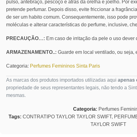
pulso, antebraço, pescoço e atrás da orelha e joelho. Por ex
pretende perfumar. Depois disso, evite friccionar a fragrânc
de ser um habito comum. Consequentemente, isso pode pro
moléculas e alterar características do perfume, inclusive, ch
PRECAUÇÃO…:
Em caso de irritação da pele o uso dever
ARMAZENAMENTO..:
Guarde em local ventilado, ou seja, e
Categoria:
Perfumes Femininos Sinta Paris
As marcas dos produtos importados utilizadas aqui
apenas c
propriedade de seus representantes legais, não tendo a Sin
mesmas.
Categoria:
Perfumes Femini
Tags:
CONTRATIPO TAYLOR TAYLOR SWIFT
,
PERFUME
TAYLOR SWIFT