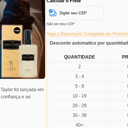
Calcular o Frete
Não sei meu CEP
Veja a Descrição Completa do Produt
Desconto automatico por quantida
QUANTIDADE
P
2
3 - 4
5 - 9
 Taylor foi lançada em
10 - 19
 confiança e ao
20 - 29
30 - 39
40+