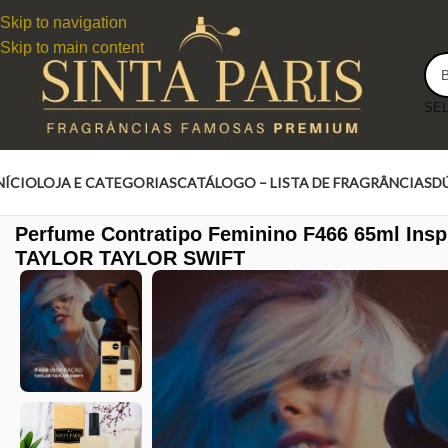
Skip to navigation
Skip to main content
NÍCIO
LOJA E CATEGORIAS
CATÁLOGO – LISTA DE FRAGRÂNCIAS
D
Perfume Contratipo Feminino F466 65ml Ins
TAYLOR TAYLOR SWIFT