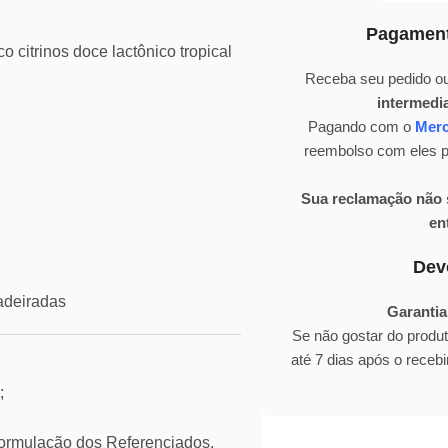
Pagament
o citrinos doce lactônico tropical
Receba seu pedido ou
intermedi
Pagando com o
Mer
reembolso com eles pa
Sua reclamação não s
en
Dev
adeiradas
Garantia
Se não gostar do produ
até 7 dias após o rece
;
mulação dos Referenciados,