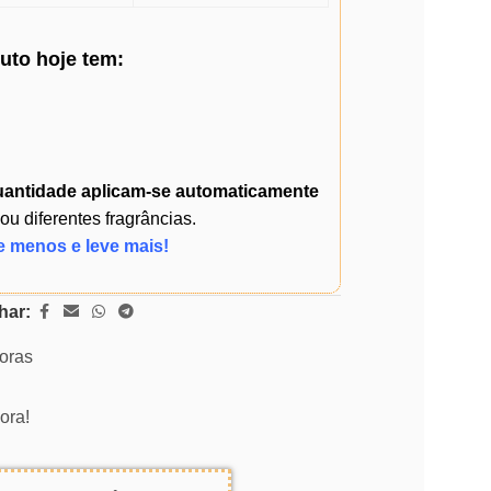
duto
hoje
tem:
uantidade
aplicam-se automaticamente
 diferentes fragrâncias.
e menos e leve mais!
har:
horas
ora!