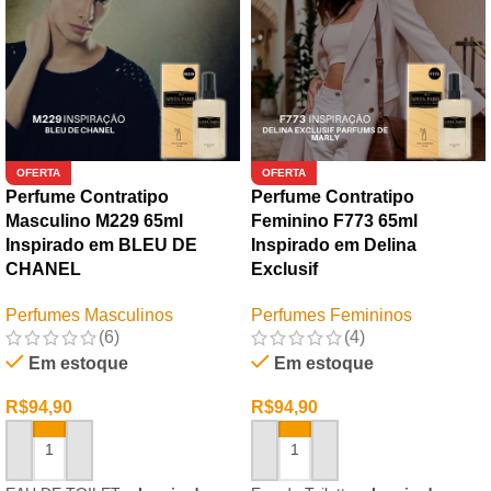
OFERTA
OFERTA
Perfume Contratipo
Perfume Contratipo
Masculino M229 65ml
Feminino F773 65ml
Inspirado em BLEU DE
Inspirado em Delina
CHANEL
Exclusif
Perfumes Masculinos
Perfumes Femininos
(6)
(4)
Em estoque
Em estoque
R$
94,90
R$
94,90
ADICIONAR AO CARRINHO
ADICIONAR AO CARRINHO