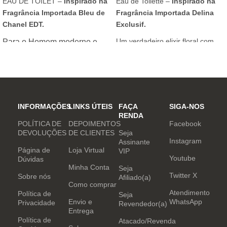
EAU DE TOILET –
Inspirado na
Eau de Toilette –
Inspirado na
Fragrância Importada Bleu de
Fragrância Importada Delina
Chanel EDT.
Exclusif.
Um verdadeiro elixir floral com
Para o Homem moderno e
notas nobres e sofisticadas.
determinado, que desafia o
mundo. Sensual que gosta de
inovar sempre, provocando
desejos com independência
e determinação.
INFORMAÇÕES
LINKS ÚTEIS
FAÇA
SIGA-NOS
RENDA
POLÍTICA DE
DEPOIMENTOS
Facebook
DEVOLUÇÕES
DE CLIENTES
Seja
Instagram
Assinante
Página de
Loja Virtual
VIP
Youtube
Dúvidas
Minha Conta
Seja
Twitter X
Sobre nós
Afiliado(a)
Como comprar
Atendimento
Política de
Seja
Envio e
WhatsApp
Privacidade
Revendedor(a)
Entrega
Política de
Atacado/Revenda