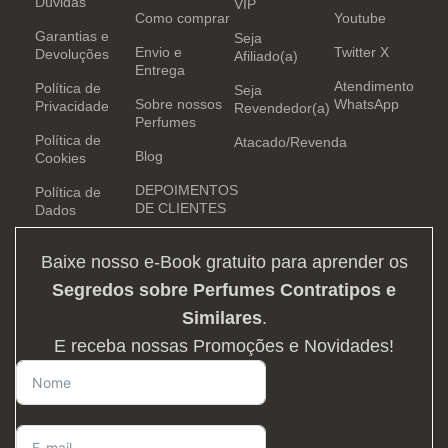
Dúvidas
VIP
Como comprar
Youtube
Garantias e
Seja
Envio e
Twitter X
Devoluções
Afiliado(a)
Entrega
Atendimento
Política de
Seja
Sobre nossos
WhatsApp
Privacidade
Revendedor(a)
Perfumes
Política de
Atacado/Revenda
Blog
Cookies
DEPOIMENTOS
Política de
DE CLIENTES
Dados
Baixe nosso e-Book gratuito para aprender os
Segredos sobre Perfumes Contratipos e
Similares
.
E receba nossas Promoções e Novidades!