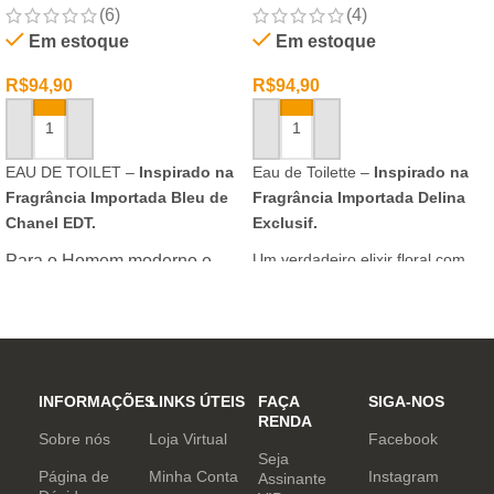
(6)
(4)
Em estoque
Em estoque
R$
94,90
R$
94,90
ADICIONAR AO CARRINHO
ADICIONAR AO CARRINHO
EAU DE TOILET –
Inspirado na
Eau de Toilette –
Inspirado na
Fragrância Importada Bleu de
Fragrância Importada Delina
Chanel EDT.
Exclusif.
Um verdadeiro elixir floral com
Para o Homem moderno e
notas nobres e sofisticadas.
determinado, que desafia o
mundo. Sensual que gosta de
inovar sempre, provocando
desejos com independência
e determinação.
INFORMAÇÕES
LINKS ÚTEIS
FAÇA
SIGA-NOS
RENDA
Sobre nós
Loja Virtual
Facebook
Seja
Página de
Minha Conta
Instagram
Assinante