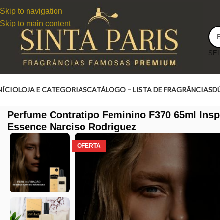
Skip to navigation
Skip to main content
NÍCIO
LOJA E CATEGORIAS
CATÁLOGO – LISTA DE FRAGRÂNCIAS
D
Perfume Contratipo Feminino F370 65ml Ins
Essence Narciso Rodriguez
OFERTA