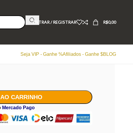
ENTRAR / REGISTRAR
R$
0,00
Seja VIP - Ganhe %
Afiliados - Ganhe $
BLOG
 AO CARRINHO
o
Mercado Pago