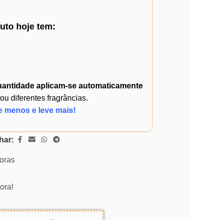
duto
hoje
tem:
uantidade
aplicam-se automaticamente
 diferentes fragrâncias.
e menos e leve mais!
har:
horas
ora!