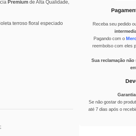
ncia
Premium
de Alta Qualidade,
Pagament
oleta terroso floral especiado
Receba seu pedido ou
intermedi
Pagando com o
Mer
reembolso com eles pa
Sua reclamação não s
en
Dev
Garantia
Se não gostar do produ
até 7 dias após o rece
;