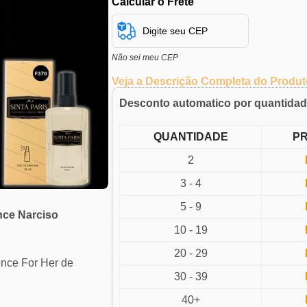
Calcular o Frete
Não sei meu CEP
Veja a Descrição Completa do Produt
Desconto automatico por quantida
QUANTIDADE
P
2
3 - 4
5 - 9
nce Narciso
10 - 19
20 - 29
ence For Her de
30 - 39
40+