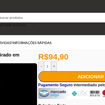
SELECIONE A CATEGORIA
ÚVIDAS?
INFORMAÇÕES RÁPIDAS
pirado em
R$
94,90
-
+
ADICIONAR
Pagamento Seguro
intermediado pel