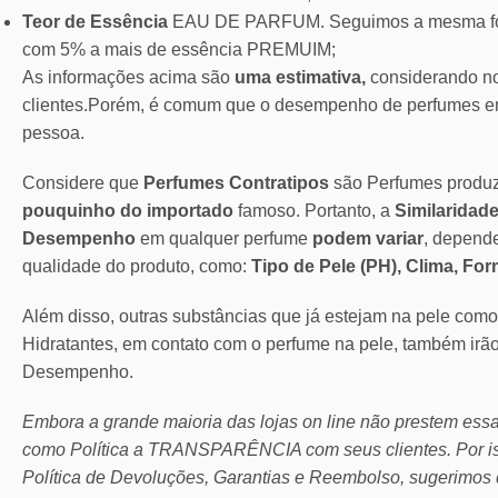
Teor de Essência
EAU DE PARFUM. Seguimos a mesma for
com 5% a mais de essência PREMUIM;
As informações acima são
uma estimativa,
considerando no
clientes.Porém, é comum que o desempenho de perfumes em
pessoa.
Considere que
Perfumes Contratipos
são Perfumes produ
pouquinho do importado
famoso. Portanto, a
Similaridade
Desempenho
em qualquer perfume
podem variar
, depend
qualidade do produto, como:
Tipo de Pele (PH), Clima, Fo
Além disso, outras substâncias que já estejam na pele com
Hidratantes, em contato com o perfume na pele, também irã
Desempenho.
Embora a grande maioria das lojas on line não prestem ess
como Política a TRANSPARÊNCIA com seus clientes.
Por 
Política de Devoluções, Garantias e Reembolso, sugerimos 