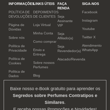
e determinação.
INFORMAÇÕES
LINKS ÚTEIS
FAÇA
SIGA-NOS
RENDA
POLÍTICA DE
DEPOIMENTOS
Facebook
DEVOLUÇÕES
DE CLIENTES
Seja
Instagram
Assinante
Página de
Loja Virtual
VIP
Youtube
Dúvidas
Minha Conta
Seja
Twitter X
Sobre nós
Afiliado(a)
Como comprar
Atendimento
Política de
Seja
Envio e
WhatsApp
Privacidade
Revendedor(a)
Entrega
Política de
Atacado/Revenda
Sobre nossos
Cookies
Perfumes
Política de
Blog
Dados
Baixe nosso e-Book gratuito para aprender os
Segredos sobre Perfumes Contratipos e
Similares
.
E receba nossas Promoções e Novidades!