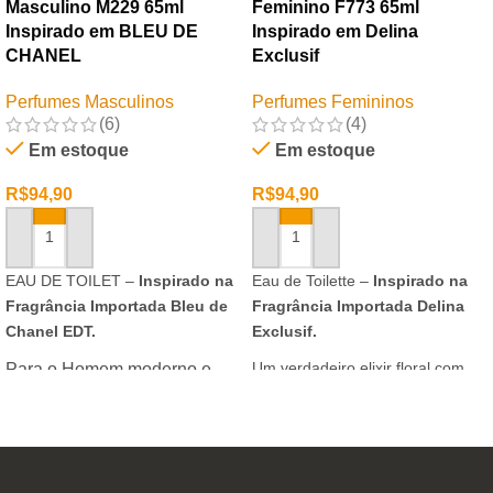
Masculino M229 65ml
Feminino F773 65ml
Inspirado em BLEU DE
Inspirado em Delina
CHANEL
Exclusif
Perfumes Masculinos
Perfumes Femininos
(6)
(4)
Em estoque
Em estoque
R$
94,90
R$
94,90
ADICIONAR AO CARRINHO
ADICIONAR AO CARRINHO
EAU DE TOILET –
Inspirado na
Eau de Toilette –
Inspirado na
Fragrância Importada Bleu de
Fragrância Importada Delina
Chanel EDT.
Exclusif.
Um verdadeiro elixir floral com
Para o Homem moderno e
notas nobres e sofisticadas.
determinado, que desafia o
mundo. Sensual que gosta de
inovar sempre, provocando
desejos com independência