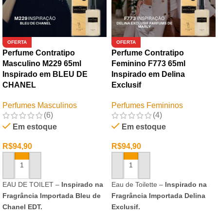
OFERTA
OFERTA
Perfume Contratipo
Perfume Contratipo
Masculino M229 65ml
Feminino F773 65ml
Inspirado em BLEU DE
Inspirado em Delina
CHANEL
Exclusif
Perfumes Masculinos
Perfumes Femininos
(6)
(4)
Em estoque
Em estoque
R$
94,90
R$
94,90
ADICIONAR AO CARRINHO
ADICIONAR AO CARRINHO
EAU DE TOILET –
Inspirado na
Eau de Toilette –
Inspirado na
Fragrância Importada Bleu de
Fragrância Importada Delina
Chanel EDT.
Exclusif.