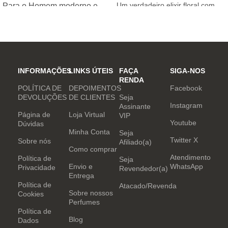
Um verdadeiro elixir floral com
Para o Homem moderno e
notas nobres e sofisticadas.
determinado, que desafia o
mundo. Sensual que gosta de
inovar sempre, provocando
desejos com independência
e determinação.
INFORMAÇÕES
LINKS ÚTEIS
FAÇA
SIGA-NOS
RENDA
POLÍTICA DE
DEPOIMENTOS
Facebook
DEVOLUÇÕES
DE CLIENTES
Seja
Instagram
Assinante
Página de
Loja Virtual
VIP
Youtube
Dúvidas
Minha Conta
Seja
Twitter X
Sobre nós
Afiliado(a)
Como comprar
Atendimento
Política de
Seja
Envio e
WhatsApp
Privacidade
Revendedor(a)
Entrega
Política de
Atacado/Revenda
Sobre nossos
Cookies
Perfumes
Política de
Blog
Dados