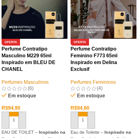
OFERTA
OFERTA
Perfume Contratipo
Perfume Contratipo
Masculino M229 65ml
Feminino F773 65ml
Inspirado em BLEU DE
Inspirado em Delina
CHANEL
Exclusif
Perfumes Masculinos
Perfumes Femininos
(6)
(4)
Em estoque
Em estoque
R$
94,90
R$
94,90
ADICIONAR AO CARRINHO
ADICIONAR AO CARRINHO
EAU DE TOILET –
Inspirado na
Eau de Toilette –
Inspirado na