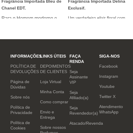
Fragrância Importada Bleu de
Fragrância Importada Delina
Chanel EDT.
Exclusif.
Um verdadeiro elixir floral com
Para o Homem moderno e
notas nobres e sofisticadas.
determinado, que desafia o
mundo. Sensual que gosta de
inovar sempre, provocando
desejos com independência
e determinação.
INFORMAÇÕES
LINKS ÚTEIS
FAÇA
SIGA-NOS
RENDA
POLÍTICA DE
DEPOIMENTOS
Facebook
DEVOLUÇÕES
DE CLIENTES
Seja
Instagram
Assinante
Página de
Loja Virtual
VIP
Youtube
Dúvidas
Minha Conta
Seja
Twitter X
Sobre nós
Afiliado(a)
Como comprar
Atendimento
Política de
Seja
Envio e
WhatsApp
Privacidade
Revendedor(a)
Entrega
Política de
Atacado/Revenda
Sobre nossos
Cookies
Perfumes