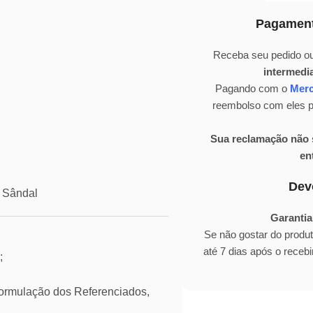
Pagament
Receba seu pedido ou
intermedi
Pagando com o
Mer
reembolso com eles pa
Sua reclamação não s
en
Dev
e Sândal
Garantia
Se não gostar do produ
até 7 dias após o rece
;
mulação dos Referenciados,