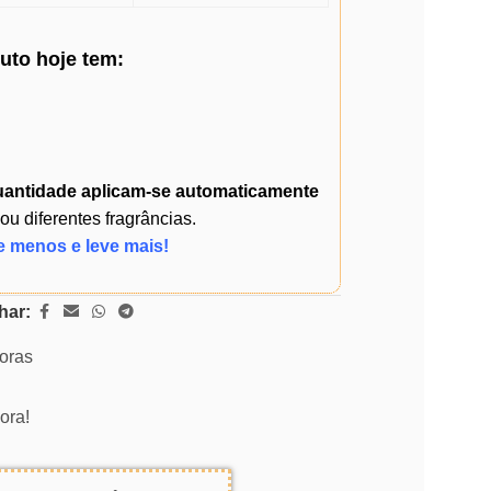
duto
hoje
tem:
uantidade
aplicam-se automaticamente
 diferentes fragrâncias.
e menos e leve mais!
har:
horas
ora!