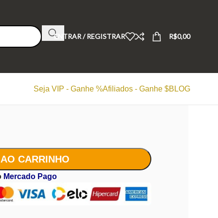
ENTRAR / REGISTRAR
R$
0,00
Seja VIP - Ganhe %
Afiliados - Ganhe $
BLOG
 AO CARRINHO
o
Mercado Pago