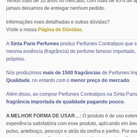
Temos mais de 10 anos no mercado, com mais de 95% de ap
jamais deixamos de entregar nenhum pedido.
Informações mais detalhadas e outras dúvidas?
Visite a nossa
Página de Dúvidas
.
A
Sinta Paris Perfumes
produz Perfumes Contratipos que s
mesma essência (fragrância) do perfume famoso importad
próprios.
Nós produzimos
mais de 1500 fragrâncias
de Perfumes Im
Qualidade
, no entanto com o
menor preço do mercado
.
Além disso, ao comprar Perfumes Contratipos na Sinta Paris
fragrância importada de qualidade pagando pouco
.
A MELHOR FORMA DE USAR…:
O produto é de uso exte
experiência satisfatória com esse produto, aplicando em áre
pulso, antebraço, pescoço e atrás da orelha e joelho. Por ex