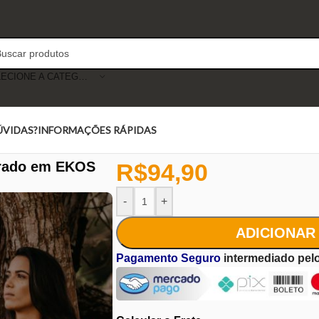
SELECIONE A CATEGORIA
ÚVIDAS?
INFORMAÇÕES RÁPIDAS
irado em EKOS
R$
94,90
-
+
ADICIONAR
Pagamento Seguro
intermediado pel