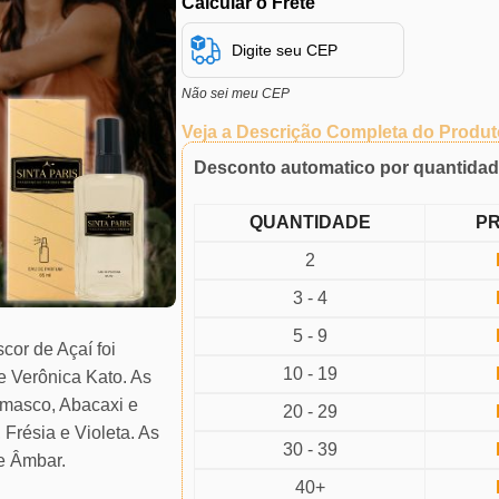
Calcular o Frete
Não sei meu CEP
Veja a Descrição Completa do Produt
Desconto automatico por quantida
QUANTIDADE
P
2
3 - 4
5 - 9
cor de Açaí foi
10 - 19
e Verônica Kato. As
amasco, Abacaxi e
20 - 29
 Frésia e Violeta. As
30 - 39
e Âmbar.
40+