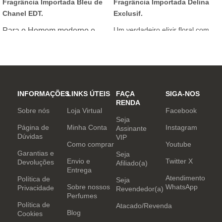
Fragrância Importada Bleu de
Fragrância Importada Delina
Chanel EDT.
Exclusif.
Um verdadeiro elixir floral com
Para o Homem moderno e
notas nobres e sofisticadas.
determinado, que desafia o
mundo. Sensual que gosta de
inovar sempre, provocando
desejos com independência
e determinação.
INFORMAÇÕES
LINKS ÚTEIS
FAÇA
SIGA-NOS
RENDA
Sobre nós
Loja Virtual
Facebook
Seja
Página de
Minha Conta
Instagram
Assinante
Dúvidas
VIP
Como comprar
Youtube
Garantias e
Seja
Envio e
Twitter X
Devoluções
Afiliado(a)
Entrega
Atendimento
Política de
Seja
Sobre nossos
WhatsApp
Privacidade
Revendedor(a)
Perfumes
Política de
Atacado/Revenda
Blog
Cookies