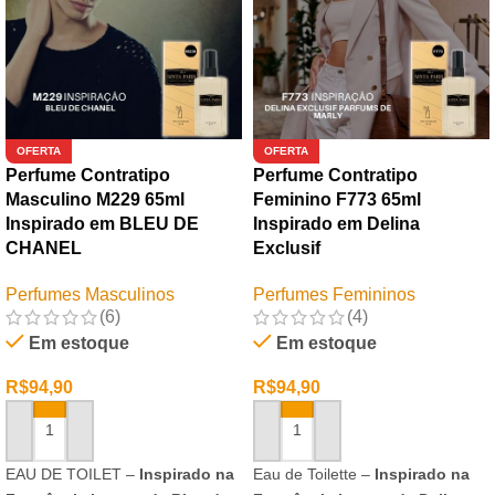
OFERTA
OFERTA
Perfume Contratipo
Perfume Contratipo
Masculino M229 65ml
Feminino F773 65ml
Inspirado em BLEU DE
Inspirado em Delina
CHANEL
Exclusif
Perfumes Masculinos
Perfumes Femininos
(6)
(4)
Em estoque
Em estoque
R$
94,90
R$
94,90
ADICIONAR AO CARRINHO
ADICIONAR AO CARRINHO
EAU DE TOILET –
Inspirado na
Eau de Toilette –
Inspirado na