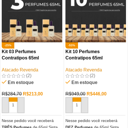
-25%
-53%
Kit 03 Perfumes
Kit 10 Perfumes
Contratipos 65ml
Contratipos 65ml
Atacado Revenda
Atacado Revenda
(2)
(2)
Em estoque
Em estoque
R$
284,70
R$
213,00
R$
949,00
R$
446,00
ADICIONAR AO CARRINHO
ADICIONAR AO CARRINHO
Nesse pedido você receberá
Nesse pedido você receberá
TRÊS Perfumes
de 65ml Sinta
DEZ Perfumes
de 65ml Sinta