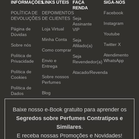
INFORMAÇÕES
LINKS ÚTEIS
FAÇA
SIGA-NOS
RENDA
POLÍTICA DE
DEPOIMENTOS
Facebook
DEVOLUÇÕES
DE CLIENTES
Seja
Instagram
Assinante
Página de
Loja Virtual
VIP
Youtube
Dúvidas
Minha Conta
Seja
Twitter X
Sobre nós
Afiliado(a)
Como comprar
Atendimento
Política de
Seja
Envio e
WhatsApp
Privacidade
Revendedor(a)
Entrega
Política de
Atacado/Revenda
Sobre nossos
Cookies
Perfumes
Política de
Blog
Dados
Baixe nosso e-Book gratuito para aprender os
Segredos sobre Perfumes Contratipos e
Similares
.
E receba nossas Promoções e Novidades!