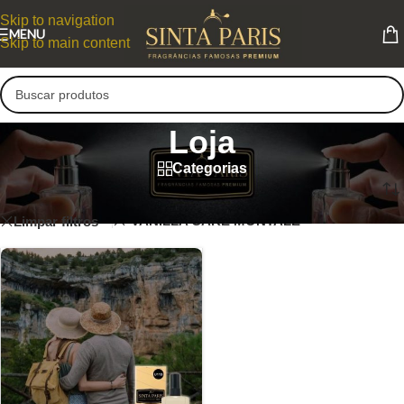
Skip to navigation
MENU
Skip to main content
Loja
Categorias
Loja
VANILLA CAKE MONTALE
Limpar filtros