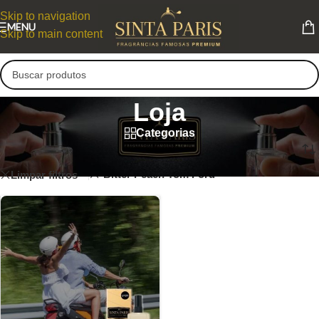
Skip to navigation
MENU
Skip to main content
Loja
Categorias
Loja
Bitter Peach Tom Ford
Limpar filtros