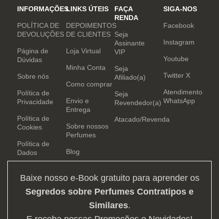
INFORMAÇÕES
LINKS ÚTEIS
FAÇA
SIGA-NOS
RENDA
POLÍTICA DE
DEPOIMENTOS
Facebook
DEVOLUÇÕES
DE CLIENTES
Seja
Instagram
Assinante
Página de
Loja Virtual
VIP
Youtube
Dúvidas
Minha Conta
Seja
Twitter X
Sobre nós
Afiliado(a)
Como comprar
Atendimento
Política de
Seja
Envio e
WhatsApp
Privacidade
Revendedor(a)
Entrega
Política de
Atacado/Revenda
Sobre nossos
Cookies
Perfumes
Política de
Blog
Dados
Baixe nosso e-Book gratuito para aprender os
Segredos sobre Perfumes Contratipos e
Similares
.
E receba nossas Promoções e Novidades!