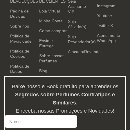
DEVOLUÇÕES
DE CLIENTES
Seja
Instagram
Assinante
Página de
Loja Virtual
VIP
Youtube
Dúvidas
Minha Conta
Seja
Twitter X
Sobre nós
Afiliado(a)
Como comprar
Atendimento
Política de
Seja
Envio e
WhatsApp
Privacidade
Revendedor(a)
Entrega
Política de
Atacado/Revenda
Sobre nossos
Cookies
Perfumes
Política de
Blog
Dados
Baixe nosso e-Book gratuito para aprender os
Segredos sobre Perfumes Contratipos e
Similares
.
E receba nossas Promoções e Novidades!