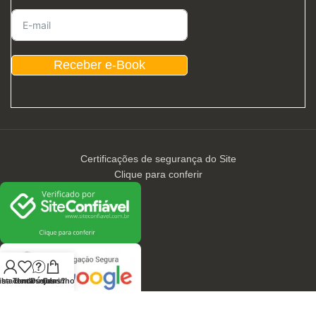
Receber e-Book
Certificações de segurança do Site
Clique para conferir
nha conta
ista de desejos
Tem Dúvidas?
Carrinho
CONTATOS / ATENDIMENTO