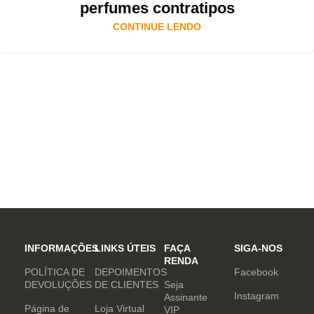
perfumes contratipos
CONTINUE LENDO
INFORMAÇÕES
LINKS ÚTEIS
FAÇA
SIGA-NOS
RENDA
POLÍTICA DE
DEPOIMENTOS
Facebook
DEVOLUÇÕES
DE CLIENTES
Seja
Instagram
Assinante
Página de
Loja Virtual
VIP