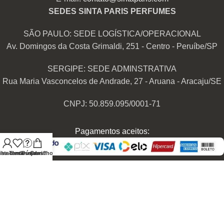
SEDES SINTA PARIS PERFUMES
SÃO PAULO: SEDE LOGÍSTICA/OPERACIONAL
Av. Domingos da Costa Grimaldi, 251 - Centro - Peruíbe/SP
SERGIPE: SEDE ADMINSTRATIVA
Rua Maria Vasconcelos de Andrade, 27 - Aruana - Aracaju/SE
CNPJ: 50.859.095/0001-71
Pagamentos aceitos:
nha conta
ista de desejos
Tem Dúvidas?
Carrinho
Transportadoras Parceiras:
Nossas Redes Sociais: