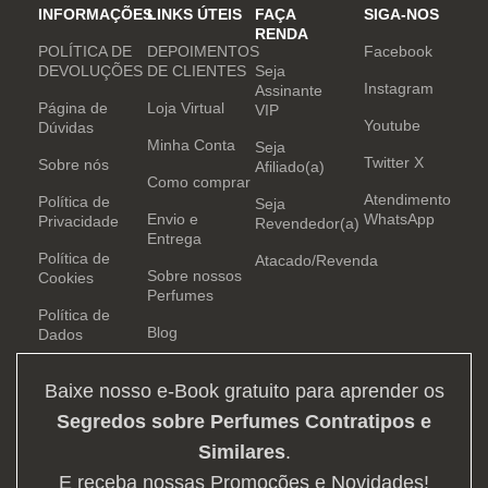
INFORMAÇÕES
LINKS ÚTEIS
FAÇA
SIGA-NOS
RENDA
POLÍTICA DE
DEPOIMENTOS
Facebook
DEVOLUÇÕES
DE CLIENTES
Seja
Instagram
Assinante
Página de
Loja Virtual
VIP
Youtube
Dúvidas
Minha Conta
Seja
Twitter X
Sobre nós
Afiliado(a)
Como comprar
Atendimento
Política de
Seja
Envio e
WhatsApp
Privacidade
Revendedor(a)
Entrega
Política de
Atacado/Revenda
Sobre nossos
Cookies
Perfumes
Política de
Blog
Dados
Baixe nosso e-Book gratuito para aprender os
Segredos sobre Perfumes Contratipos e
Similares
.
E receba nossas Promoções e Novidades!