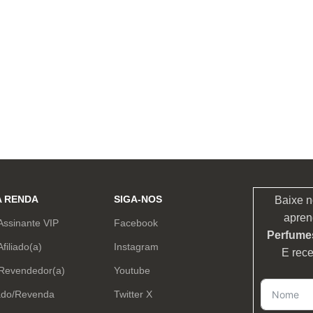
A RENDA
SIGA-NOS
Baixe n
apren
Assinante VIP
Facebook
Perfumes
Afiliado(a)
Instagram
E rec
 Revendedor(a)
Youtube
ado/Revenda
Twitter X