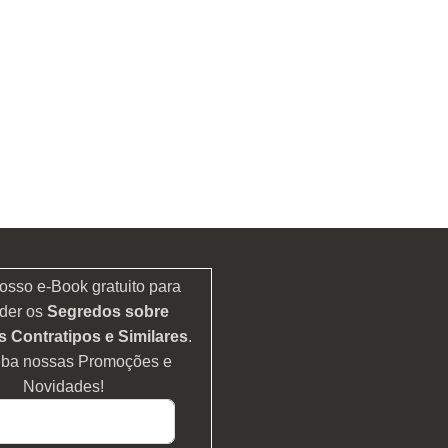
osso e-Book gratuito para
der os
Segredos sobre
 Contratipos e Similares
.
eba nossas Promoções e
Novidades!