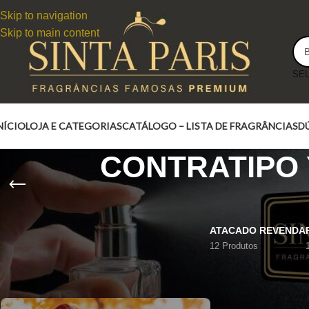
Skip to navigation
Skip to main content
NÍCIO
LOJA E CATEGORIAS
CATÁLOGO – LISTA DE FRAGRÂNCIAS
D
CONTRATIPO 
ATACADO REVENDA
12 Produtos
CONTRATIPO YELLOW HIBISCUS JO MALONE LONDON