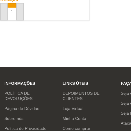
ADICIONAR AO CARRINHO
INFORMAÇÕES
LINKS ÚTEIS
FAÇ
POLÍTICA DE
DEPOIMENTOS DE
Seja 
DEVOLUÇÕES
CLIENTES
Seja 
Página de Dúvidas
Loja Virtual
Seja
Sobre nós
Minha Conta
Atac
Política de Privacidade
Como comprar