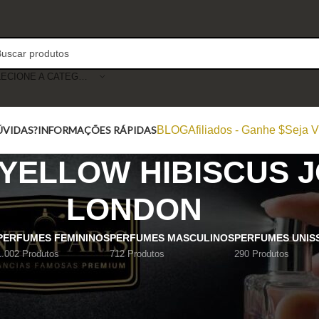
SELECIONE A CATEGORIA
ÚVIDAS?
INFORMAÇÕES RÁPIDAS
BLOG
Afiliados - Ganhe $
Seja V
YELLOW HIBISCUS 
LONDON
PERFUMES FEMININOS
PERFUMES MASCULINOS
PERFUMES UNIS
1.002 Produtos
712 Produtos
290 Produtos
Mostrar
9
12
18