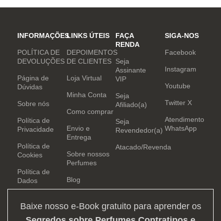
INFORMAÇÕES
LINKS ÚTEIS
FAÇA
SIGA-NOS
RENDA
POLÍTICA DE
DEPOIMENTOS
Facebook
DEVOLUÇÕES
DE CLIENTES
Seja
Instagram
Assinante
Página de
Loja Virtual
VIP
Youtube
Dúvidas
Minha Conta
Seja
Twitter X
Sobre nós
Afiliado(a)
Como comprar
Atendimento
Política de
Seja
Envio e
WhatsApp
Privacidade
Revendedor(a)
Entrega
Política de
Atacado/Revenda
Sobre nossos
Cookies
Perfumes
Política de
Blog
Dados
Baixe nosso e-Book gratuito para aprender os
Segredos sobre Perfumes Contratipos e