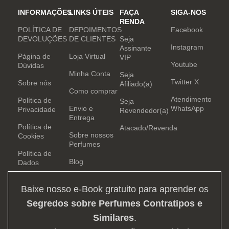
INFORMAÇÕES
LINKS ÚTEIS
FAÇA
SIGA-NOS
RENDA
POLÍTICA DE
DEPOIMENTOS
Facebook
DEVOLUÇÕES
DE CLIENTES
Seja
Instagram
Assinante
Página de
Loja Virtual
VIP
Youtube
Dúvidas
Minha Conta
Seja
Twitter X
Sobre nós
Afiliado(a)
Como comprar
Atendimento
Política de
Seja
Envio e
WhatsApp
Privacidade
Revendedor(a)
Entrega
Política de
Atacado/Revenda
Sobre nossos
Cookies
Perfumes
Política de
Blog
Dados
Baixe nosso e-Book gratuito para aprender os
Segredos sobre Perfumes Contratipos e
Similares
.