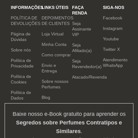
INFORMAÇÕES
LINKS ÚTEIS
FAÇA
SIGA-NOS
RENDA
POLÍTICA DE
DEPOIMENTOS
Facebook
DEVOLUÇÕES
DE CLIENTES
Seja
Instagram
Assinante
Página de
Loja Virtual
VIP
Youtube
Dúvidas
Minha Conta
Seja
Twitter X
Sobre nós
Afiliado(a)
Como comprar
Atendimento
Política de
Seja
Envio e
WhatsApp
Privacidade
Revendedor(a)
Entrega
Política de
Atacado/Revenda
Sobre nossos
Cookies
Perfumes
Política de
Blog
Dados
Baixe nosso e-Book gratuito para aprender os
Segredos sobre Perfumes Contratipos e
Similares
.