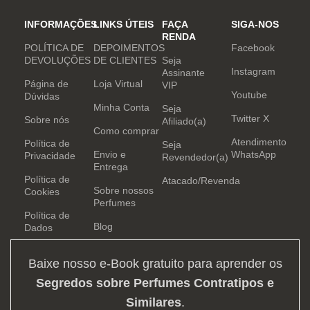
INFORMAÇÕES
LINKS ÚTEIS
FAÇA
SIGA-NOS
RENDA
POLÍTICA DE
DEPOIMENTOS
Facebook
DEVOLUÇÕES
DE CLIENTES
Seja
Instagram
Assinante
Página de
Loja Virtual
VIP
Youtube
Dúvidas
Minha Conta
Seja
Twitter X
Sobre nós
Afiliado(a)
Como comprar
Atendimento
Política de
Seja
Envio e
WhatsApp
Privacidade
Revendedor(a)
Entrega
Política de
Atacado/Revenda
Sobre nossos
Cookies
Perfumes
Política de
Blog
Dados
Baixe nosso e-Book gratuito para aprender os
Segredos sobre Perfumes Contratipos e
Similares
.