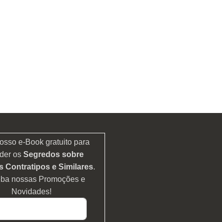
osso e-Book gratuito para
der os
Segredos sobre
 Contratipos e Similares
.
eba nossas Promoções e
Novidades!