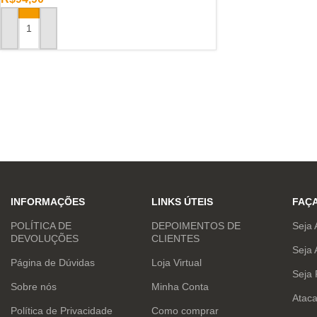
ADICIONAR AO CARRINHO
INFORMAÇÕES
LINKS ÚTEIS
FAÇ
POLÍTICA DE
DEPOIMENTOS DE
Seja 
DEVOLUÇÕES
CLIENTES
Seja 
Página de Dúvidas
Loja Virtual
Seja
Sobre nós
Minha Conta
Atac
Política de Privacidade
Como comprar