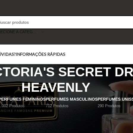
SELECIONE A CATEGORIA
ÚVIDAS?
INFORMAÇÕES RÁPIDAS
CTORIA'S SECRET D
HEAVENLY
PERFUMES FEMININOS
PERFUMES MASCULINOS
PERFUMES UNIS
1.002 Produtos
712 Produtos
290 Produtos
AVENLY
Mostrar
9
12
18