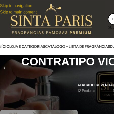
Skip to navigation
Skip to main content
NÍCIO
LOJA E CATEGORIAS
CATÁLOGO – LISTA DE FRAGRÂNCIAS
D
CONTRATIPO VI
ATACADO REVENDA
12 Produtos
CONTRATIPO VICTORIA'S SECRET DREAM ANGELS HE