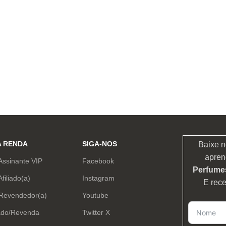
A RENDA
SIGA-NOS
Baixe n
apren
Assinante VIP
Facebook
Perfumes
Afiliado(a)
Instagram
E rec
 Revendedor(a)
Youtube
ado/Revenda
Twitter X