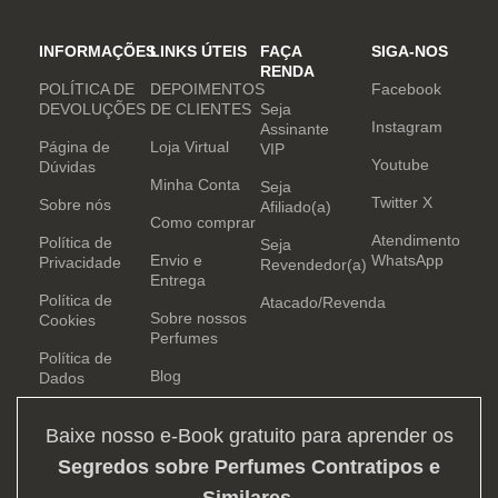
INFORMAÇÕES
LINKS ÚTEIS
FAÇA
SIGA-NOS
RENDA
POLÍTICA DE
DEPOIMENTOS
Facebook
DEVOLUÇÕES
DE CLIENTES
Seja
Instagram
Assinante
Página de
Loja Virtual
VIP
Youtube
Dúvidas
Minha Conta
Seja
Twitter X
Sobre nós
Afiliado(a)
Como comprar
Atendimento
Política de
Seja
Envio e
WhatsApp
Privacidade
Revendedor(a)
Entrega
Política de
Atacado/Revenda
Sobre nossos
Cookies
Perfumes
Política de
Blog
Dados
Baixe nosso e-Book gratuito para aprender os
Segredos sobre Perfumes Contratipos e