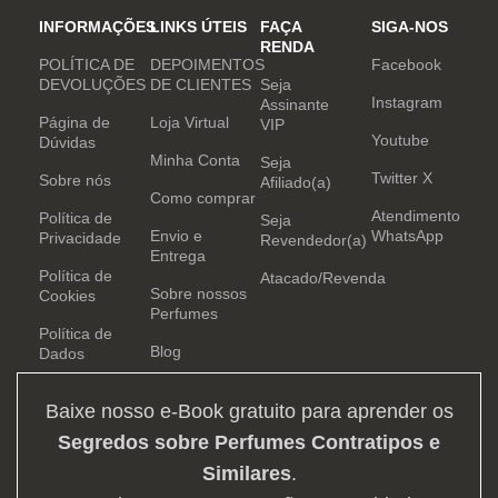
INFORMAÇÕES
LINKS ÚTEIS
FAÇA
SIGA-NOS
RENDA
POLÍTICA DE
DEPOIMENTOS
Facebook
DEVOLUÇÕES
DE CLIENTES
Seja
Instagram
Assinante
Página de
Loja Virtual
VIP
Youtube
Dúvidas
Minha Conta
Seja
Twitter X
Sobre nós
Afiliado(a)
Como comprar
Atendimento
Política de
Seja
Envio e
WhatsApp
Privacidade
Revendedor(a)
Entrega
Política de
Atacado/Revenda
Sobre nossos
Cookies
Perfumes
Política de
Blog
Dados
Baixe nosso e-Book gratuito para aprender os
Segredos sobre Perfumes Contratipos e
Similares
.