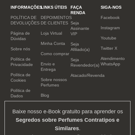
INFORMAÇÕES
LINKS ÚTEIS
FAÇA
SIGA-NOS
RENDA
POLÍTICA DE
DEPOIMENTOS
Facebook
DEVOLUÇÕES
DE CLIENTES
Seja
Instagram
Assinante
Página de
Loja Virtual
VIP
Youtube
Dúvidas
Minha Conta
Seja
Twitter X
Sobre nós
Afiliado(a)
Como comprar
Atendimento
Política de
Seja
Envio e
WhatsApp
Privacidade
Revendedor(a)
Entrega
Política de
Atacado/Revenda
Sobre nossos
Cookies
Perfumes
Política de
Blog
Dados
Baixe nosso e-Book gratuito para aprender os
Segredos sobre Perfumes Contratipos e
Similares
.