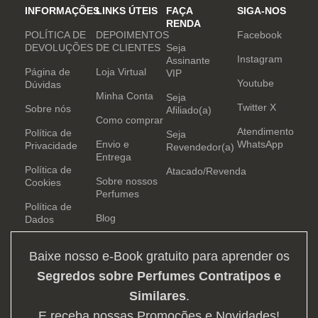
INFORMAÇÕES
LINKS ÚTEIS
FAÇA
SIGA-NOS
RENDA
POLÍTICA DE
DEPOIMENTOS
Facebook
DEVOLUÇÕES
DE CLIENTES
Seja
Instagram
Assinante
Página de
Loja Virtual
VIP
Youtube
Dúvidas
Minha Conta
Seja
Twitter X
Sobre nós
Afiliado(a)
Como comprar
Atendimento
Política de
Seja
Envio e
WhatsApp
Privacidade
Revendedor(a)
Entrega
Política de
Atacado/Revenda
Sobre nossos
Cookies
Perfumes
Política de
Blog
Dados
Baixe nosso e-Book gratuito para aprender os
Segredos sobre Perfumes Contratipos e
Similares
.
E receba nossas Promoções e Novidades!