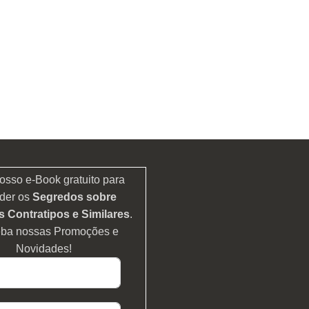
osso e-Book gratuito para
der os
Segredos sobre
 Contratipos e Similares
.
eba nossas Promoções e
Novidades!