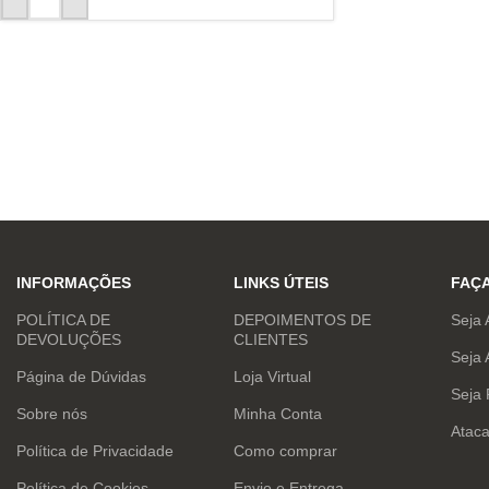
INFORMAÇÕES
LINKS ÚTEIS
FAÇ
POLÍTICA DE
DEPOIMENTOS DE
Seja 
DEVOLUÇÕES
CLIENTES
Seja 
Página de Dúvidas
Loja Virtual
Seja
Sobre nós
Minha Conta
Atac
Política de Privacidade
Como comprar
Política de Cookies
Envio e Entrega