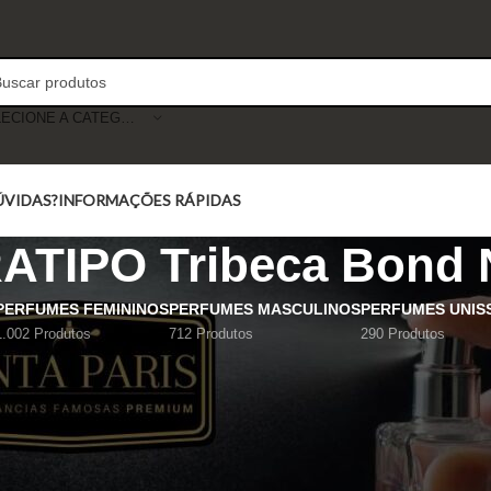
SELECIONE A CATEGORIA
ÚVIDAS?
INFORMAÇÕES RÁPIDAS
TIPO Tribeca Bond 
PERFUMES FEMININOS
PERFUMES MASCULINOS
PERFUMES UNIS
1.002 Produtos
712 Produtos
290 Produtos
Mostrar
9
12
18