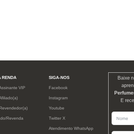
A RENDA
SIGA-NOS
Baixe n
apren
Assinante VIP
Facebook
Perfumes
Afiliado(a)
Instagram
E rec
 Revendedor(a)
Youtube
ado/Revenda
Twitter X
Atendimento WhatsApp