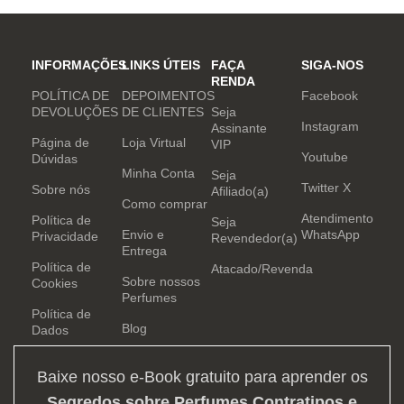
INFORMAÇÕES
LINKS ÚTEIS
FAÇA
SIGA-NOS
RENDA
POLÍTICA DE
DEPOIMENTOS
Facebook
DEVOLUÇÕES
DE CLIENTES
Seja
Instagram
Assinante
Página de
Loja Virtual
VIP
Youtube
Dúvidas
Minha Conta
Seja
Twitter X
Sobre nós
Afiliado(a)
Como comprar
Atendimento
Política de
Seja
Envio e
WhatsApp
Privacidade
Revendedor(a)
Entrega
Política de
Atacado/Revenda
Sobre nossos
Cookies
Perfumes
Política de
Blog
Dados
Baixe nosso e-Book gratuito para aprender os
Segredos sobre Perfumes Contratipos e