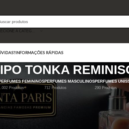
SELECIONE A CATEGORIA
ÚVIDAS?
INFORMAÇÕES RÁPIDAS
IPO TONKA REMINI
PERFUMES FEMININOS
PERFUMES MASCULINOS
PERFUMES UNIS
1.002 Produtos
712 Produtos
290 Produtos
Mostrar
9
12
18