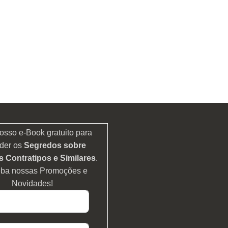
osso e-Book gratuito para
der os
Segredos sobre
 Contratipos e Similares
.
eba nossas Promoções e
Novidades!