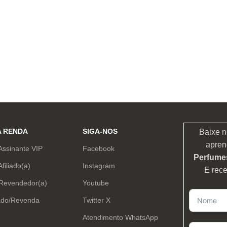
A RENDA
SIGA-NOS
Baixe n
apren
Assinante VIP
Facebook
Perfumes
Afiliado(a)
Instagram
E rec
 Revendedor(a)
Youtube
ado/Revenda
Twitter X
Atendimento WhatsApp