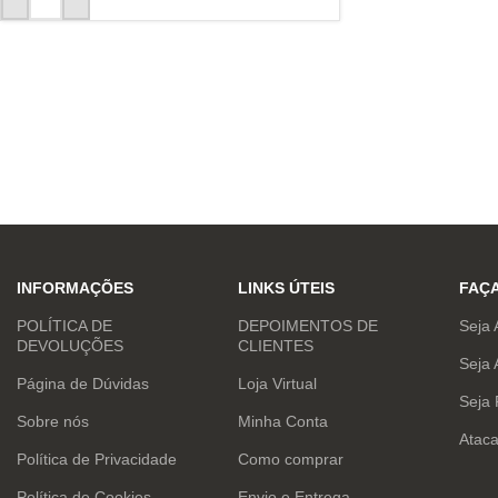
INFORMAÇÕES
LINKS ÚTEIS
FAÇ
POLÍTICA DE
DEPOIMENTOS DE
Seja 
DEVOLUÇÕES
CLIENTES
Seja 
Página de Dúvidas
Loja Virtual
Seja
Sobre nós
Minha Conta
Atac
Política de Privacidade
Como comprar
Política de Cookies
Envio e Entrega