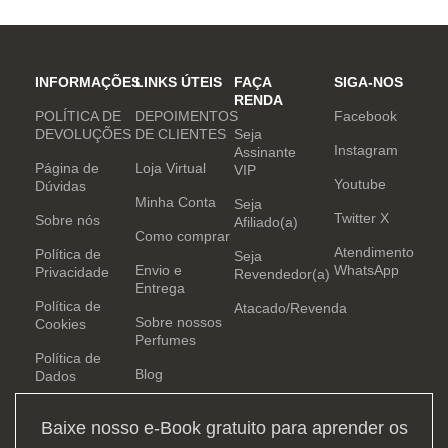
INFORMAÇÕES
LINKS ÚTEIS
FAÇA
SIGA-NOS
RENDA
POLÍTICA DE
DEPOIMENTOS
Facebook
DEVOLUÇÕES
DE CLIENTES
Seja
Instagram
Assinante
Página de
Loja Virtual
VIP
Youtube
Dúvidas
Minha Conta
Seja
Twitter X
Sobre nós
Afiliado(a)
Como comprar
Atendimento
Política de
Seja
Envio e
WhatsApp
Privacidade
Revendedor(a)
Entrega
Política de
Atacado/Revenda
Sobre nossos
Cookies
Perfumes
Política de
Blog
Dados
Baixe nosso e-Book gratuito para aprender os