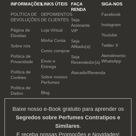
INFORMAÇÕES
LINKS ÚTEIS
FAÇA
SIGA-NOS
RENDA
POLÍTICA DE
DEPOIMENTOS
Facebook
DEVOLUÇÕES
DE CLIENTES
Seja
Instagram
Assinante
Página de
Loja Virtual
VIP
Youtube
Dúvidas
Minha Conta
Seja
Twitter X
Sobre nós
Afiliado(a)
Como comprar
Atendimento
Política de
Seja
Envio e
WhatsApp
Privacidade
Revendedor(a)
Entrega
Política de
Atacado/Revenda
Sobre nossos
Cookies
Perfumes
Política de
Blog
Dados
Baixe nosso e-Book gratuito para aprender os
Segredos sobre Perfumes Contratipos e
Similares
.
E receba nossas Promoções e Novidades!