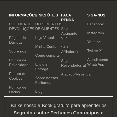
INFORMAÇÕES
LINKS ÚTEIS
FAÇA
SIGA-NOS
RENDA
POLÍTICA DE
DEPOIMENTOS
Facebook
DEVOLUÇÕES
DE CLIENTES
Seja
Instagram
Assinante
Página de
Loja Virtual
VIP
Youtube
Dúvidas
Minha Conta
Seja
Twitter X
Sobre nós
Afiliado(a)
Como comprar
Atendimento
Política de
Seja
Envio e
WhatsApp
Privacidade
Revendedor(a)
Entrega
Política de
Atacado/Revenda
Sobre nossos
Cookies
Perfumes
Política de
Blog
Dados
Baixe nosso e-Book gratuito para aprender os
Segredos sobre Perfumes Contratipos e