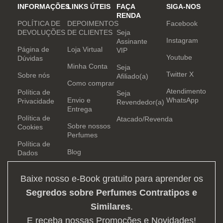
INFORMAÇÕES
LINKS ÚTEIS
FAÇA
SIGA-NOS
RENDA
POLÍTICA DE
DEPOIMENTOS
Facebook
DEVOLUÇÕES
DE CLIENTES
Seja
Instagram
Assinante
Página de
Loja Virtual
VIP
Youtube
Dúvidas
Minha Conta
Seja
Twitter X
Sobre nós
Afiliado(a)
Como comprar
Atendimento
Política de
Seja
Envio e
WhatsApp
Privacidade
Revendedor(a)
Entrega
Política de
Atacado/Revenda
Sobre nossos
Cookies
Perfumes
Política de
Blog
Dados
Baixe nosso e-Book gratuito para aprender os
Segredos sobre Perfumes Contratipos e
Similares
.
E receba nossas Promoções e Novidades!