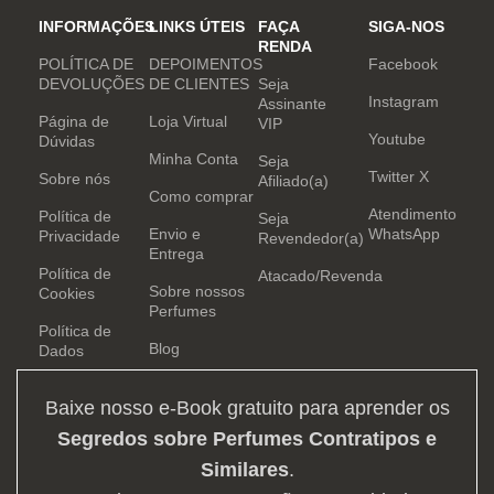
INFORMAÇÕES
LINKS ÚTEIS
FAÇA
SIGA-NOS
RENDA
POLÍTICA DE
DEPOIMENTOS
Facebook
DEVOLUÇÕES
DE CLIENTES
Seja
Instagram
Assinante
Página de
Loja Virtual
VIP
Youtube
Dúvidas
Minha Conta
Seja
Twitter X
Sobre nós
Afiliado(a)
Como comprar
Atendimento
Política de
Seja
Envio e
WhatsApp
Privacidade
Revendedor(a)
Entrega
Política de
Atacado/Revenda
Sobre nossos
Cookies
Perfumes
Política de
Blog
Dados
Baixe nosso e-Book gratuito para aprender os
Segredos sobre Perfumes Contratipos e
Similares
.