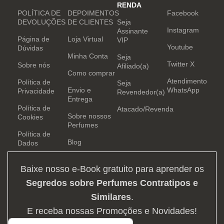
RENDA
POLÍTICA DE
DEPOIMENTOS
Facebook
DEVOLUÇÕES
DE CLIENTES
Seja
Instagram
Assinante
Página de
Loja Virtual
VIP
Youtube
Dúvidas
Minha Conta
Seja
Twitter X
Sobre nós
Afiliado(a)
Como comprar
Atendimento
Política de
Seja
Envio e
WhatsApp
Privacidade
Revendedor(a)
Entrega
Política de
Atacado/Revenda
Sobre nossos
Cookies
Perfumes
Política de
Blog
Dados
Baixe nosso e-Book gratuito para aprender os
Segredos sobre Perfumes Contratipos e
Similares
.
E receba nossas Promoções e Novidades!