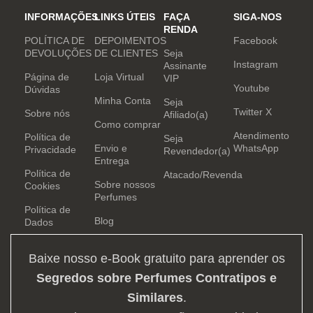
INFORMAÇÕES
LINKS ÚTEIS
FAÇA
SIGA-NOS
RENDA
POLÍTICA DE
DEPOIMENTOS
Facebook
DEVOLUÇÕES
DE CLIENTES
Seja
Instagram
Assinante
Página de
Loja Virtual
VIP
Youtube
Dúvidas
Minha Conta
Seja
Twitter X
Sobre nós
Afiliado(a)
Como comprar
Atendimento
Política de
Seja
Envio e
WhatsApp
Privacidade
Revendedor(a)
Entrega
Política de
Atacado/Revenda
Sobre nossos
Cookies
Perfumes
Política de
Blog
Dados
Baixe nosso e-Book gratuito para aprender os
Segredos sobre Perfumes Contratipos e
Similares
.