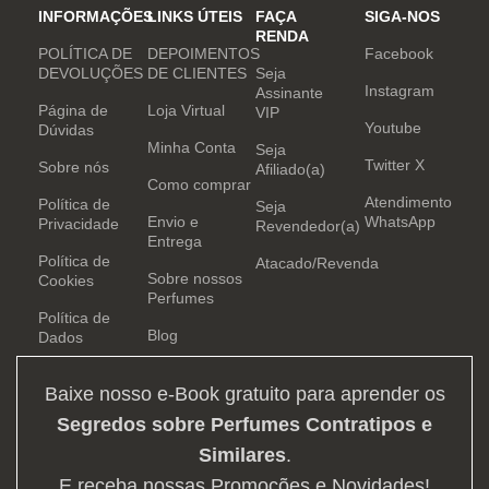
INFORMAÇÕES
LINKS ÚTEIS
FAÇA
SIGA-NOS
RENDA
POLÍTICA DE
DEPOIMENTOS
Facebook
DEVOLUÇÕES
DE CLIENTES
Seja
Instagram
Assinante
Página de
Loja Virtual
VIP
Youtube
Dúvidas
Minha Conta
Seja
Twitter X
Sobre nós
Afiliado(a)
Como comprar
Atendimento
Política de
Seja
Envio e
WhatsApp
Privacidade
Revendedor(a)
Entrega
Política de
Atacado/Revenda
Sobre nossos
Cookies
Perfumes
Política de
Blog
Dados
Baixe nosso e-Book gratuito para aprender os
Segredos sobre Perfumes Contratipos e
Similares
.
E receba nossas Promoções e Novidades!