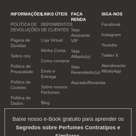
INFORMAÇÕES
LINKS ÚTEIS
FAÇA
SIGA-NOS
RENDA
POLÍTICA DE
DEPOIMENTOS
Facebook
DEVOLUÇÕES
DE CLIENTES
Seja
Instagram
Assinante
Página de
Loja Virtual
VIP
Youtube
Dúvidas
Minha Conta
Seja
Twitter X
Sobre nós
Afiliado(a)
Como comprar
Atendimento
Política de
Seja
Envio e
WhatsApp
Privacidade
Revendedor(a)
Entrega
Política de
Atacado/Revenda
Sobre nossos
Cookies
Perfumes
Política de
Blog
Dados
Baixe nosso e-Book gratuito para aprender os
Segredos sobre Perfumes Contratipos e
Similares
.